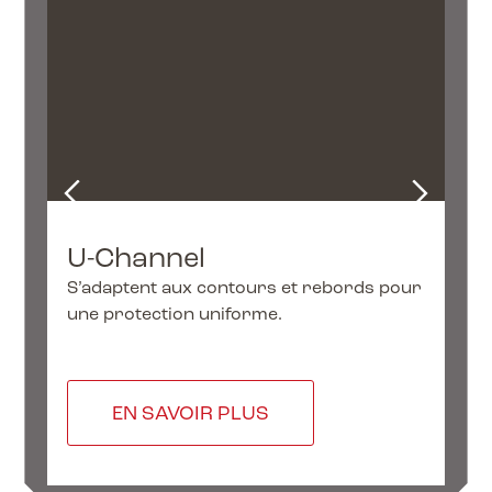
U-Channel
C
S’adaptent aux contours et rebords pour
Of
une protection uniforme.
coi
EN SAVOIR PLUS