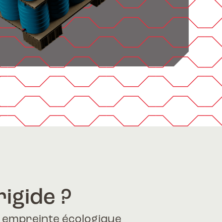
rigide ?
 empreinte écologique