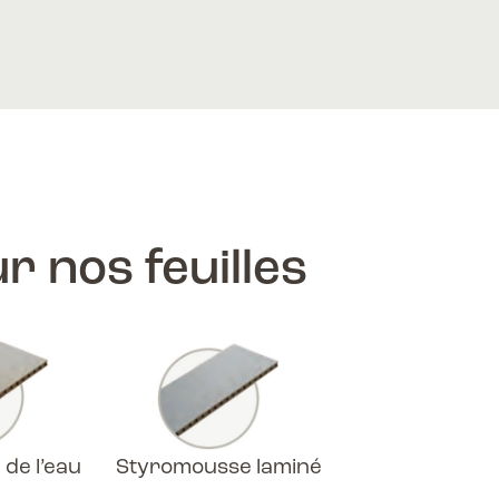
r nos feuilles
 de l’eau
Styromousse laminé