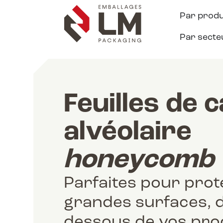
Par produ
Par secte
Feuilles de 
alvéolaire
honeycomb
Parfaites pour prot
grandes surfaces, 
dessous de vos prod