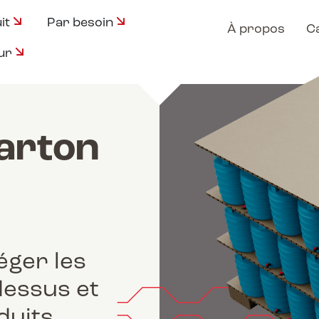
it
Par besoin
À propos
C
ur
carton
éger les
dessus et
uits.